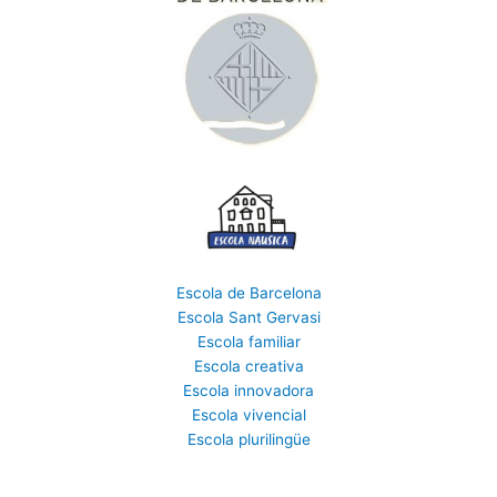
Escola de Barcelona
Escola Sant Gervasi
Escola familiar
Escola creativa
Escola innovadora
Escola vivencial
Escola plurilingüe