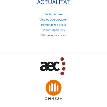
ACTUALITAT
En Jan Antem
Vincles que perduren
Personalized visits
School Open Day
Etapas educativas