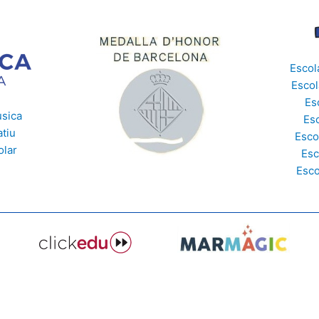
Escol
Escol
Es
usica
Esc
tiu
Esco
olar
Esc
e
Esco