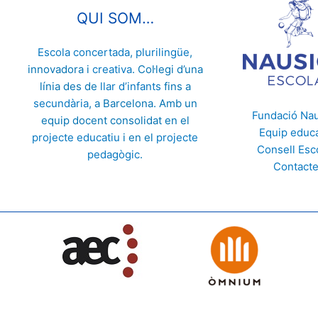
QUI SOM…
Escola concertada
,
plurilingüe
,
innovadora i
creativa
. Col·legi d’una
línia des de
llar d’infants
fins a
secundària
, a Barcelona. Amb un
Fundació Na
equip docent consolidat en el
Equip educa
projecte educatiu
i en el
projecte
Consell Esc
pedagògic
.
Contact