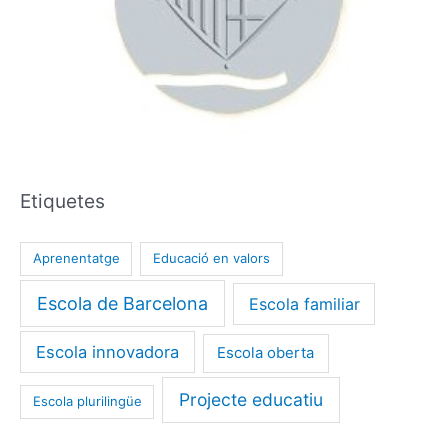
Etiquetes
Aprenentatge
Educació en valors
Escola de Barcelona
Escola familiar
Escola innovadora
Escola oberta
Projecte educatiu
Escola plurilingüe