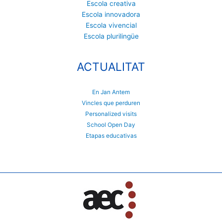
Escola creativa
Escola innovadora
Escola vivencial
Escola plurilingüe
ACTUALITAT
En Jan Antem
Vincles que perduren
Personalized visits
School Open Day
Etapas educativas