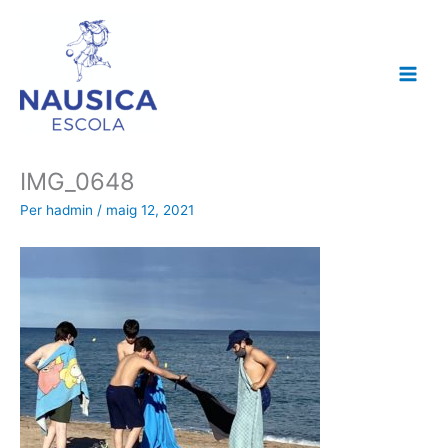
Vés
al
contingut
IMG_0648
Per
hadmin
/
maig 12, 2021