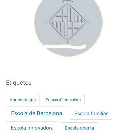
Etiquetes
Aprenentatge
Educació en valors
Escola de Barcelona
Escola familiar
Escola innovadora
Escola oberta