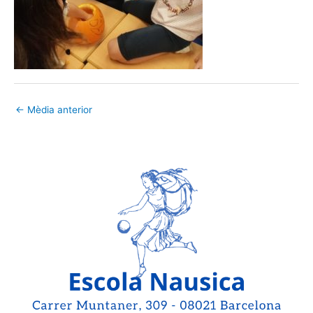
←
Mèdia anterior