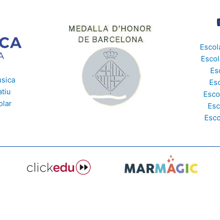
Escol
Escol
Es
usica
Esc
tiu
Esco
olar
Esc
e
Esco