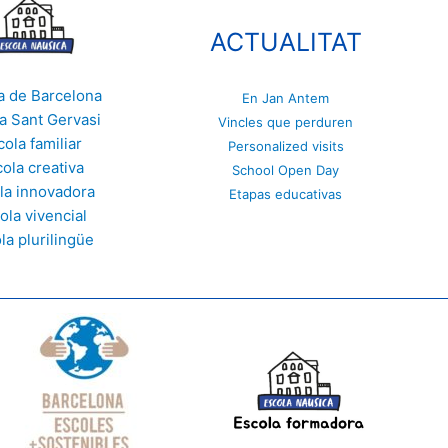
ACTUALITAT
a de Barcelona
En Jan Antem
a Sant Gervasi
Vincles que perduren
cola familiar
Personalized visits
ola creativa
School Open Day
la innovadora
Etapas educativas
ola vivencial
la plurilingüe