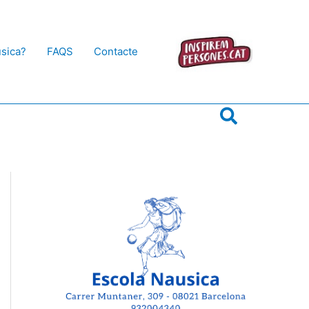
usica?
FAQS
Contacte
Cerca