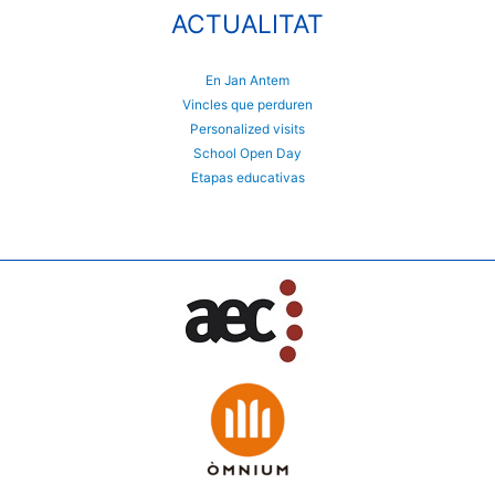
ACTUALITAT
En Jan Antem
Vincles que perduren
Personalized visits
School Open Day
Etapas educativas