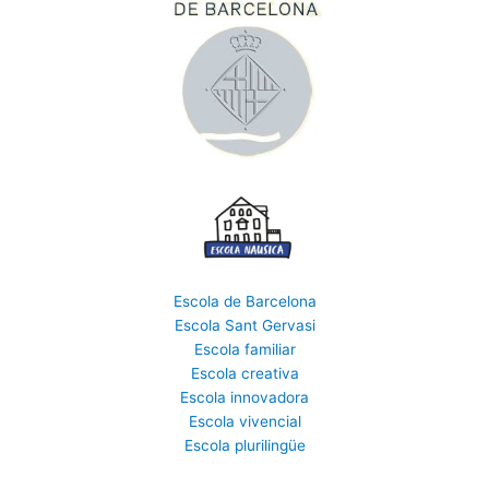
Escola de Barcelona
Escola Sant Gervasi
Escola familiar
Escola creativa
Escola innovadora
Escola vivencial
Escola plurilingüe