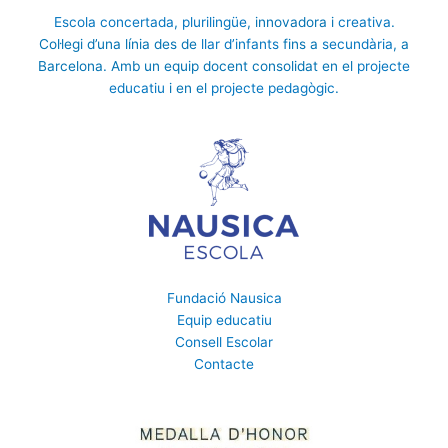
Escola concertada
,
plurilingüe
, innovadora i
creativa
.
Col·legi d’una línia des de
llar d’infants
fins a
secundària
, a
Barcelona. Amb un equip docent consolidat en el
projecte
educatiu
i en el
projecte pedagògic
.
Fundació Nausica
Equip educatiu
Consell Escolar
Contacte