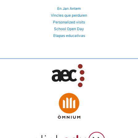
En Jan Antem
Vincles que perduren
Personalized visits
School Open Day
Etapas educativas