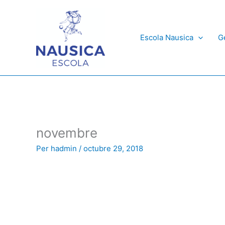
Vés
al
contingut
Escola Nausica
G
novembre
Per
hadmin
/
octubre 29, 2018