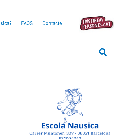
usica?
FAQS
Contacte
Cerca