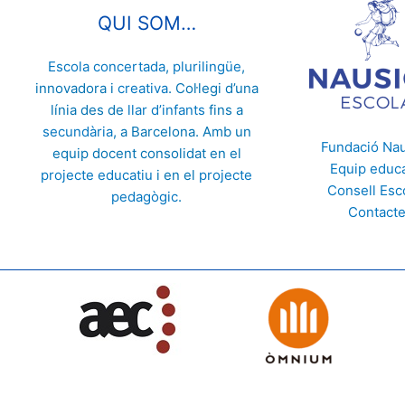
QUI SOM…
Escola concertada
,
plurilingüe
,
innovadora i
creativa
. Col·legi d’una
línia des de
llar d’infants
fins a
secundària
, a Barcelona. Amb un
Fundació Na
equip docent consolidat en el
Equip educa
projecte educatiu
i en el
projecte
Consell Esc
pedagògic
.
Contact