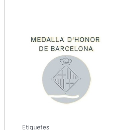
Etiquetes