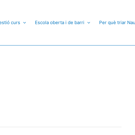
estió curs
Escola oberta i de barri
Per què triar Na