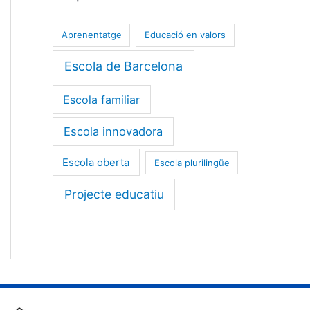
Aprenentatge
Educació en valors
Escola de Barcelona
Escola familiar
Escola innovadora
Escola oberta
Escola plurilingüe
Projecte educatiu