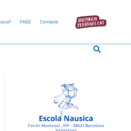
usica?
FAQS
Contacte
Cerca