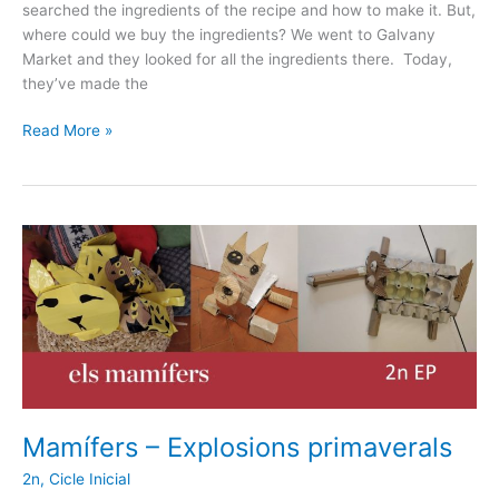
searched the ingredients of the recipe and how to make it. But,
where could we buy the ingredients? We went to Galvany
Market and they looked for all the ingredients there. Today,
they’ve made the
Read More »
Mamífers
–
Explosions
primaverals
Mamífers – Explosions primaverals
2n
,
Cicle Inicial