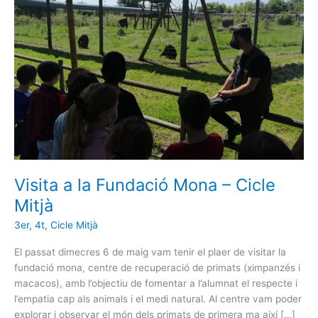
Mona
–
Cicle
Mitjà
Visita a la Fundació Mona – Cicle
Mitjà
3er
,
4t
,
Cicle Mitjà
El passat dimecres 6 de maig vam tenir el plaer de visitar la
fundació mona, centre de recuperació de primats (ximpanzés i
macacos), amb l’objectiu de fomentar a l’alumnat el respecte i
l’empatia cap als animals i el medi natural. Al centre vam poder
explorar i observar el món dels primats de primera ma així […]