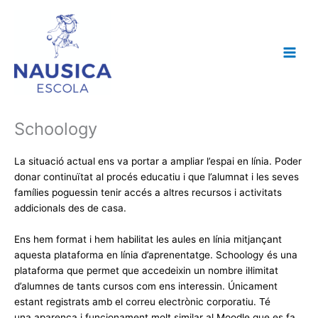
Vés
al
contingut
Schoology
La situació actual ens va portar a ampliar l’espai en línia. Poder
donar continuïtat al procés educatiu i que l’alumnat i les seves
famílies poguessin tenir accés a altres recursos i activitats
addicionals des de casa.
Ens hem format i hem habilitat les aules en línia mitjançant
aquesta plataforma en línia d’aprenentatge.
Schoology
és una
plataforma que permet que accedeixin un nombre il·limitat
d’alumnes de tants cursos com ens interessin. Únicament
estant registrats amb el correu electrònic corporatiu. Té
una aparença i funcionament molt similar al Moodle que es fa