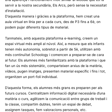
servir a la nostra secundària,
Els Arcs
, però sense la necessitat
d’instal·lació.
D’aquesta manera i gràcies a la plataforma, hem creat una
aula virtual en línia per a cada curs, des de P3 fins a 6è, on
podem pujar diferents tipus de material.
Tanmateix, amb aquesta plataforma e-
learning
, creem un
espai virtual més ampli al núvol. Així, a mesura que els infants
tenen més autonomia, sobretot a partir de 5è, utilitzen amb
més continuïtat
Schoology
i comencen a preparar-se de cara
al futur. Els alumnes més familiaritzats amb la plataforma i que
fan un ús més sistemàtic, comparteixen arxius de la matèria,
vídeos, pugen imatges, presenten material específic i fins i tot,
organitzen un port-foli individual.
D’aquesta forma, els alumnes més grans es preparen per als
futurs cursos. Centralitzem informació digital necessària d’una
matèria o curs, agilitzem la comunicació entre grups de treball i
la classe, compartim dubtes, tenim un espai de debat,
assignem tasques, fem valoracions personals, etc.