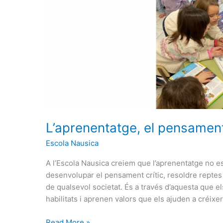
pensament
crític
i
ser
creatius.
L’aprenentatge, el pensament c
Escola Nausica
A l’Escola Nausica creiem que l’aprenentatge no e
desenvolupar el pensament crític, resoldre reptes 
de qualsevol societat. És a través d’aquesta que 
habilitats i aprenen valors que els ajuden a créixe
Read More »