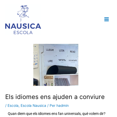
Vés
al
contingut
Els idiomes ens ajuden a conviure
/
Escola
,
Escola Nausica
/ Per
hadmin
Quan diem que els idiomes ens fan universals, què volem dir?