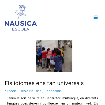
Vés
al
contingut
Els idiomes ens fan universals
/
Escola
,
Escola Nausica
/ Per
hadmin
Tenim la sort de viure en un territori multilingüe, on diferents
llengües coexisteixen i conflueixen en un mateix nivell. Els