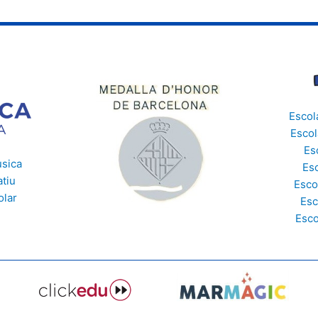
Escol
Escol
Es
usica
Esc
tiu
Esco
olar
Esc
e
Esco