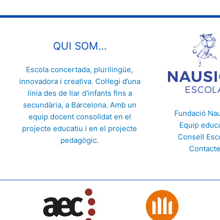
QUI SOM…
Escola concertada
,
plurilingüe
,
innovadora i
creativa
. Col·legi d’una
línia des de
llar d’infants
fins a
secundària
, a Barcelona. Amb un
Fundació Na
equip docent consolidat en el
Equip educa
projecte educatiu
i en el
projecte
Consell Esc
pedagògic
.
Contact