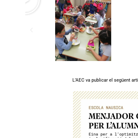
p
r
o
d
u
e
i
x
L’AEC va publicar el següent art