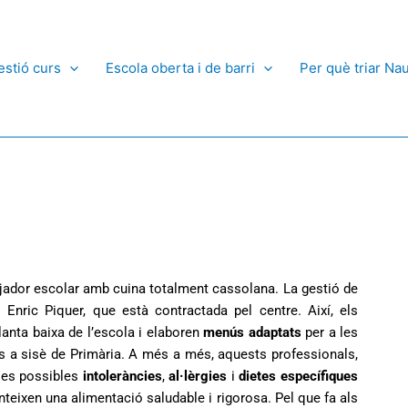
estió curs
Escola oberta i de barri
Per què triar Na
njador escolar amb cuina totalment cassolana. La gestió de
nric Piquer, que està contractada pel centre. Així, els
planta baixa de l’escola i elaboren
menús adaptats
per a les
ins a sisè de Primària. A més a més, aquests professionals,
les possibles
intoleràncies
,
al·lèrgies
i
dietes específiques
nteixen una alimentació saludable i rigorosa. Pel que fa als