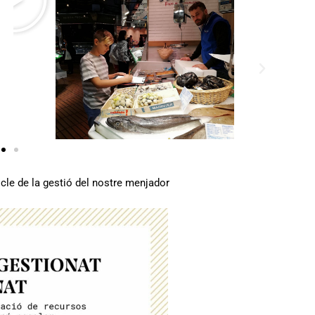
p
r
o
d
u
e
i
x
icle de la gestió del nostre menjador