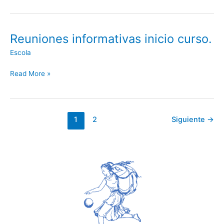
Reuniones informativas inicio curso.
Reuniones
informativas
Escola
inicio
curso.
Read More »
1
2
Siguiente
→