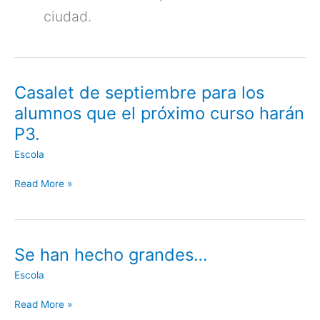
ciudad.
Casalet de septiembre para los
Casalet
de
alumnos que el próximo curso harán
septiembre
P3.
para
los
Escola
alumnos
que
Read More »
el
próximo
curso
harán
Se han hecho grandes…
Se
P3.
han
Escola
hecho
grandes…
Read More »